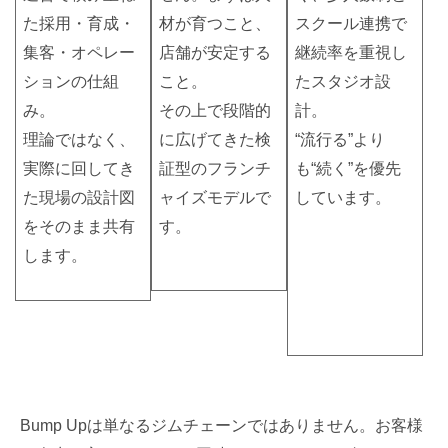
た採用・育成・
材が育つこと、
スクール連携で
集客・オペレー
店舗が安定する
継続率を重視し
ションの仕組
こと。
たスタジオ設
み。
その上で段階的
計。
理論ではなく、
に広げてきた検
“流行る”より
実際に回してき
証型のフランチ
も“続く”を優先
た現場の設計図
ャイズモデルで
しています。
をそのまま共有
す。
します。
Bump Upは単なるジムチェーンではありません。お客様