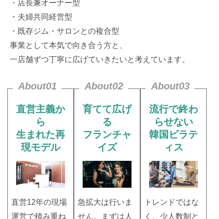
・店長兼オーナー型
・夫婦共同経営型
・既存ジム・サロンとの複合型
事業として本気で向き合う方と、
一店舗ずつ丁寧に広げていきたいと考えています。
About01
About02
About03
直営主義か
育てて広げ
流行で終わ
ら
る
らせない
生まれた再
フランチャ
韓国ピラテ
現モデル
イズ
ィス
直営12年の現場
急拡大は行いま
トレンドではな
運営で積み重ね
せん。まずは人
く、少人数制と