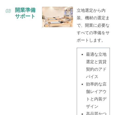
開業準備
立地選定から内
サポート
装、機材の選定ま
で、開業に必要な
すべての準備をサ
ポートします。
最適な立地
選定と賃貸
契約のアド
バイス
効率的な店
舗レイアウ
トと内装デ
ザイン
高品質かつ