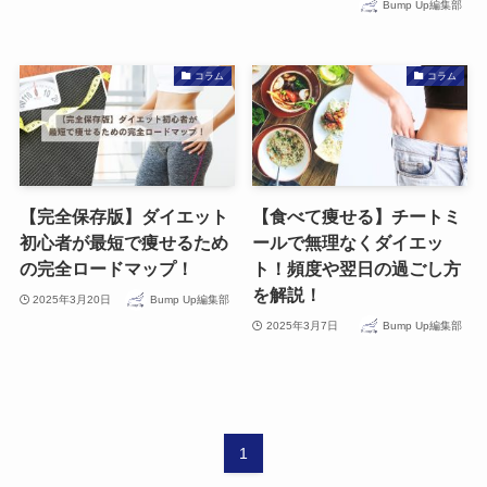
Bump Up編集部
コラム
コラム
【完全保存版】ダイエット
【食べて痩せる】チートミ
初心者が最短で痩せるため
ールで無理なくダイエッ
の完全ロードマップ！
ト！頻度や翌日の過ごし方
を解説！
2025年3月20日
Bump Up編集部
2025年3月7日
Bump Up編集部
1