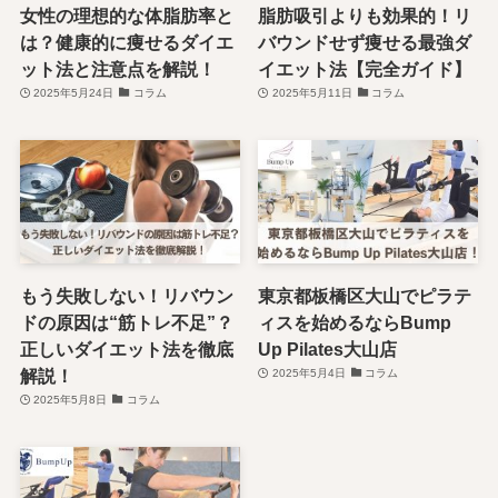
女性の理想的な体脂肪率と
脂肪吸引よりも効果的！リ
は？健康的に痩せるダイエ
バウンドせず痩せる最強ダ
ット法と注意点を解説！
イエット法【完全ガイド】
2025年5月24日
コラム
2025年5月11日
コラム
もう失敗しない！リバウン
東京都板橋区大山でピラテ
ドの原因は“筋トレ不足”？
ィスを始めるならBump
正しいダイエット法を徹底
Up Pilates大山店
解説！
2025年5月4日
コラム
2025年5月8日
コラム