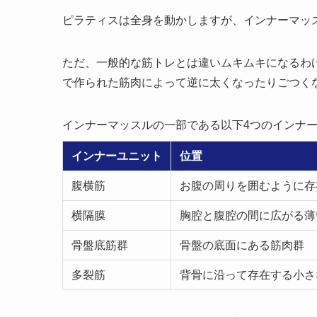
ピラティスは全身を動かしますが、インナーマッ
ただ、一般的な筋トレとは違いムキムキになるわ
で作られた筋肉によって逆に太くなったりごつく
インナーマッスルの一部である以下4つのインナ
インナーユニット
位置
腹横筋
お腹の周りを囲むように存
横隔膜
胸腔と腹腔の間に広がる薄
骨盤底筋群
骨盤の底面にある筋肉群
多裂筋
背骨に沿って存在する小さ